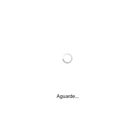
Categorias
Ação Social
(2)
Auxílio Moradia
(1)
Belo Horizonte
(10)
Brasília
(1)
Denúncia
(1)
Aguarde...
Educação
(7)
Escola Sem Partido
(3)
Fé
(2)